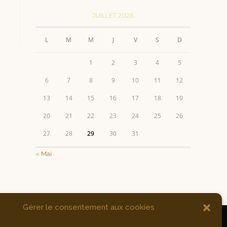
JUILLET 2026
L
M
M
J
V
S
D
1
2
3
4
5
6
7
8
9
10
11
12
13
14
15
16
17
18
19
20
21
22
23
24
25
26
27
28
29
30
31
« Mai
Gérer le consentement aux cookies