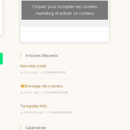
Cliquez pour accepter les cookies
marketing et activer ce contenu
Articles Récents
Récolte 2026
10 MAI 2026
/
0 COMMENTAIRE
Elevage des reines
10 AVRIL 2026
/
0 COMMENTAIRE
Tempête Nils
13 FÉVRIER 2026
/
0 COMMENTAIRE
Calendrier