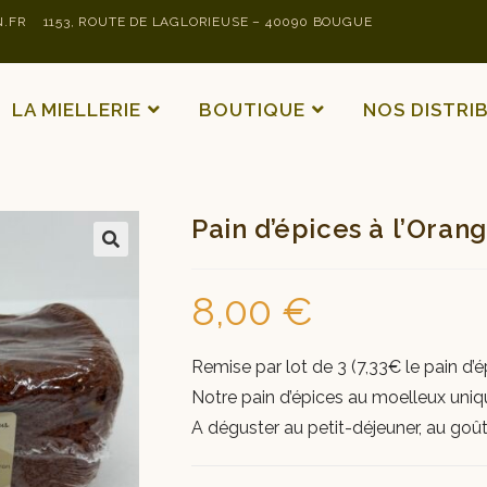
.FR
1153, ROUTE DE LAGLORIEUSE – 40090 BOUGUE
LA MIELLERIE
BOUTIQUE
NOS DISTRI
Pain d’épices à l’Oran
8,00
€
Remise par lot de 3 (7,33€ le pain d’é
Notre pain d’épices au moelleux uniq
A déguster au petit-déjeuner, au goût