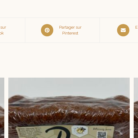
 sur
Partager sur
E
ok
Pinterest